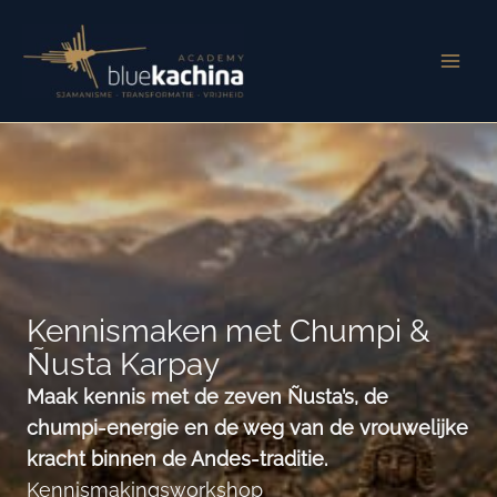
Ga
naar
de
inhoud
Kennismaken met Chumpi &
Ñusta Karpay
Maak kennis met de zeven Ñusta’s, de
chumpi-energie en de weg van de vrouwelijke
kracht binnen de Andes-traditie.
Kennismakingsworkshop