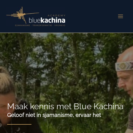
Ga
naar
de
inhoud
Maak kennis met Blue Kachina
Geloof niet in sjamanisme, ervaar het