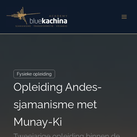
Ga
naar
de
inhoud
Fysieke opleiding
Opleiding Andes-
sjamanisme met
Munay-Ki
Tweejarige opleiding binnen de